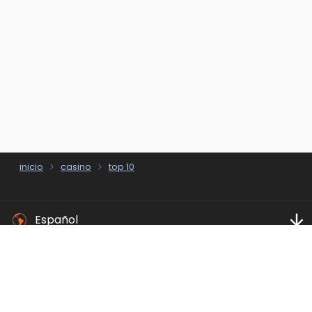
inicio
casino
top 10
Español