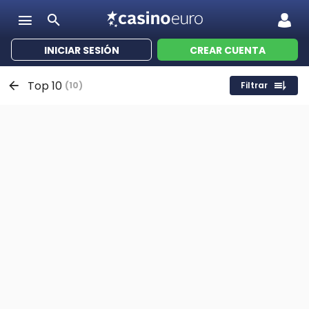
INICIAR SESIÓN
CREAR CUENTA
Top 10
(10)
Filtrar