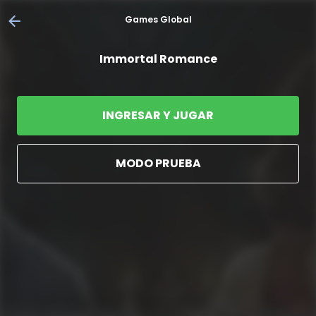
Games Global
Immortal Romance
INGRESAR Y JUGAR
MODO PRUEBA