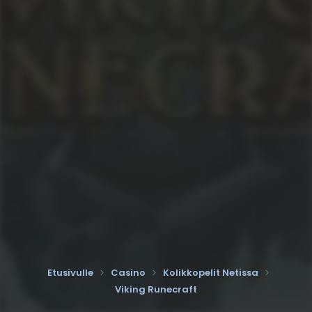
Etusivulle
Casino
Kolikkopelit Netissa
Viking Runecraft