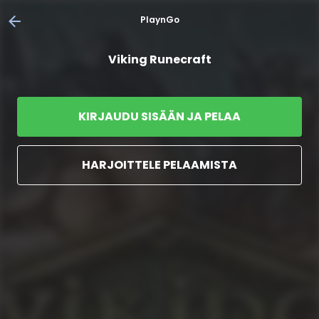
PlaynGo
Viking Runecraft
KIRJAUDU SISÄÄN JA PELAA
HARJOITTELE PELAAMISTA