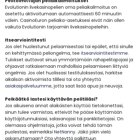
Pelitoimittajan peliaikailmoitukset
Evolutionin livekasinopelien oma peliaikailmoitus on
asetettu aktivoitumaan automaattisesti 60 minuutin
välein. CasinoEuron peliaika-asetuksesi eivät näin ollen
vaikuta Evolutionin tarjoamiin livekasinopeleihin.
Itsearviointitesti
Jos olet huolestunut pelaamisestasi tai epäilet, että sinulle
on kehittymässä peliongelma, tee
itsearviointitestimme
.
Tulokset auttavat sinua ymmärtämään rahapelitapojasi ja
ohjaavat ratkaisemaan mahdollisia pelaamiseen liittyviä
ongelmia. Jos olet huolissasi testituloksestasi, harkitse
aikalisän aktivoimista tilillesi tai ota yhteyttä
asiakaspalveluumme
, jotta saat lisää apua ja neuvoja.
Pelkäätkö lastesi käyttävän pelitiliäsi?
Jos aikuisena annat alaikäisten käyttää tietokonettasi,
sinun tulee varmistaa, etteivät he pääse käyttämään
käyttäjätunnuksiasi, salasanojasi tai pankkitietojasi. On
olemassa ohjelmistoja, jotka voivat tehdä tämän
puolestasi, esimerkiksi
NetNanny
. Jäikö jokin vielä
askarruttamaan? Ota yhteyttä palkittuun