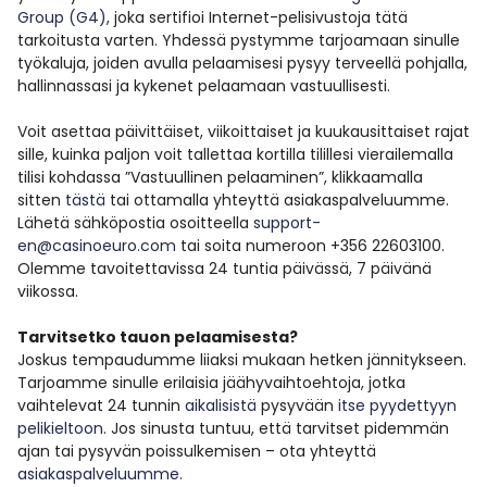
Group (G4)
, joka sertifioi Internet-pelisivustoja tätä
tarkoitusta varten. Yhdessä pystymme tarjoamaan sinulle
työkaluja, joiden avulla pelaamisesi pysyy terveellä pohjalla,
hallinnassasi ja kykenet pelaamaan vastuullisesti.
Voit asettaa päivittäiset, viikoittaiset ja kuukausittaiset rajat
sille, kuinka paljon voit tallettaa kortilla tilillesi vierailemalla
tilisi kohdassa ”Vastuullinen pelaaminen”, klikkaamalla
sitten
tästä
tai ottamalla yhteyttä asiakaspalveluumme.
Lähetä sähköpostia osoitteella
support-
en@casinoeuro.com
tai soita numeroon +356 22603100.
Olemme tavoitettavissa 24 tuntia päivässä, 7 päivänä
viikossa.
Tarvitsetko tauon pelaamisesta?
Joskus tempaudumme liiaksi mukaan hetken jännitykseen.
Tarjoamme sinulle erilaisia jäähyvaihtoehtoja, jotka
vaihtelevat 24 tunnin
aikalisistä
pysyvään
itse pyydettyyn
pelikieltoon
. Jos sinusta tuntuu, että tarvitset pidemmän
ajan tai pysyvän poissulkemisen – ota yhteyttä
asiakaspalveluumme
.