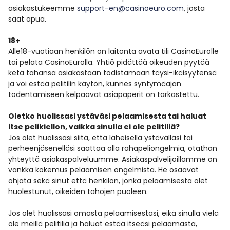
asiakastukeemme
support-en@casinoeuro.com
, josta
saat apua.
18+
Alle18-vuotiaan henkilön on laitonta avata tili CasinoEurolle
tai pelata CasinoEurolla. Yhtiö pidättää oikeuden pyytää
ketä tahansa asiakastaan todistamaan täysi-ikäisyytensä
ja voi estää pelitilin käytön, kunnes syntymäajan
todentamiseen kelpaavat asiapaperit on tarkastettu.
Oletko huolissasi ystäväsi pelaamisesta tai haluat
itse pelikiellon, vaikka sinulla ei ole pelitiliä?
Jos olet huolissasi siitä, että läheisellä ystävälläsi tai
perheenjäsenelläsi saattaa olla rahapeliongelmia, otathan
yhteyttä asiakaspalveluumme. Asiakaspalvelijoillamme on
vankka kokemus pelaamisen ongelmista. He osaavat
ohjata sekä sinut että henkilön, jonka pelaamisesta olet
huolestunut, oikeiden tahojen puoleen.
Jos olet huolissasi omasta pelaamisestasi, eikä sinulla vielä
ole meillä pelitiliä ja haluat estää itseäsi pelaamasta,