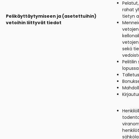
Pelatut,
rahat y
Pelikäyttäytymiseen ja (asetettuihin)
tietyn 
vetoihin liittyvät tiedot
Menneid
vetojen
kellona
vetojen
sekä ti
vedoist
Pelitili
lopussa
Talletus
Bonuks
Mahdolli
Kirjautu
Henkilöl
todenta
virano
henkilöt
sähköla