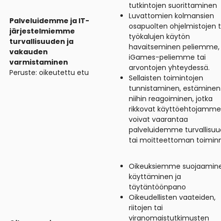
tutkintojen suorittaminen
Luvattomien kolmansien
Palveluidemme ja IT-
osapuolten ohjelmistojen t
järjestelmiemme
työkalujen käytön
turvallisuuden ja
havaitseminen peliemme,
vakauden
iGames-peliemme tai
varmistaminen
arvontojen yhteydessä.
Peruste: oikeutettu etu
Sellaisten toimintojen
tunnistaminen, estäminen
niihin reagoiminen, jotka
rikkovat käyttöehtojamme 
voivat vaarantaa
palveluidemme turvallisu
tai moitteettoman toimin
Oikeuksiemme suojaamine
käyttäminen ja
täytäntöönpano
Oikeudellisten vaateiden,
riitojen tai
viranomaistutkimusten