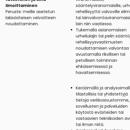
ilmoittaminen
sääntelyviranomaisille, urh
Peruste: meille asetetun
rehellisyyttä valvoville elimi
lakisääteisen velvoitteen
tai lainvalvontaviranomaisi
noudattaminen.
lain niin vaatiessa.
Tukemalla asianomaisen
urheilulajin tai pelin sääntö
rehellisyysvaatimusten
noudattamisen valvontaa
avustamalla rikollisen tai
petollisen toiminnan
ehkäisemisessä ja
havaitsemisessa.
Keräämällä ja analysoimal
tilastollisia tai yhdistettyjä
tietoja verkkosivustomme,
sovellusten ja palveluiden
käytöstä evästeiden tai
vastaavien tekniikoiden av
tai ilman niitä.