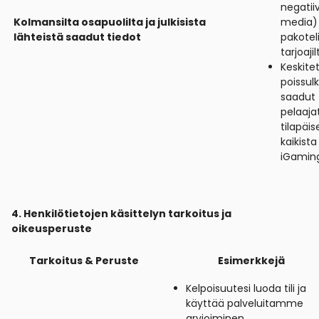
negatii
Kolmansilta osapuolilta ja julkisista
media) 
lähteistä saadut tiedot
pakotel
tarjoajil
Keskite
poissul
saadut t
pelaaja
tilapäi
kaikista
iGaming
4. Henkilötietojen käsittelyn tarkoitus ja
oikeusperuste
Tarkoitus & Peruste
Esimerkkejä
Kelpoisuutesi luoda tili ja
käyttää palveluitamme
arvioiminen.