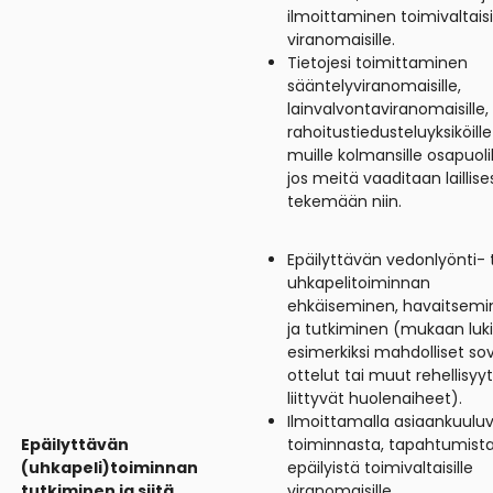
ilmoittaminen toimivaltaisi
viranomaisille.
Tietojesi toimittaminen
sääntelyviranomaisille,
lainvalvontaviranomaisille,
rahoitustiedusteluyksiköille
muille kolmansille osapuolil
jos meitä vaaditaan laillise
tekemään niin.
Epäilyttävän vedonlyönti- 
uhkapelitoiminnan
ehkäiseminen, havaitsemi
ja tutkiminen (mukaan luk
esimerkiksi mahdolliset sov
ottelut tai muut rehellisyy
liittyvät huolenaiheet).
Ilmoittamalla asiaankuulu
Epäilyttävän
toiminnasta, tapahtumista
(uhkapeli)toiminnan
epäilyistä toimivaltaisille
tutkiminen ja siitä
viranomaisille,