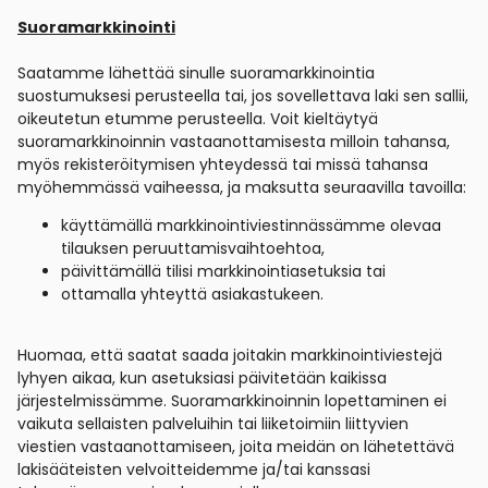
Suoramarkkinointi
Saatamme lähettää sinulle suoramarkkinointia
suostumuksesi perusteella tai, jos sovellettava laki sen sallii,
oikeutetun etumme perusteella. Voit kieltäytyä
suoramarkkinoinnin vastaanottamisesta milloin tahansa,
myös rekisteröitymisen yhteydessä tai missä tahansa
myöhemmässä vaiheessa, ja maksutta seuraavilla tavoilla:
käyttämällä markkinointiviestinnässämme olevaa
tilauksen peruuttamisvaihtoehtoa,
päivittämällä tilisi markkinointiasetuksia tai
ottamalla yhteyttä asiakastukeen.
Huomaa, että saatat saada joitakin markkinointiviestejä
lyhyen aikaa, kun asetuksiasi päivitetään kaikissa
järjestelmissämme. Suoramarkkinoinnin lopettaminen ei
vaikuta sellaisten palveluihin tai liiketoimiin liittyvien
viestien vastaanottamiseen, joita meidän on lähetettävä
lakisääteisten velvoitteidemme ja/tai kanssasi