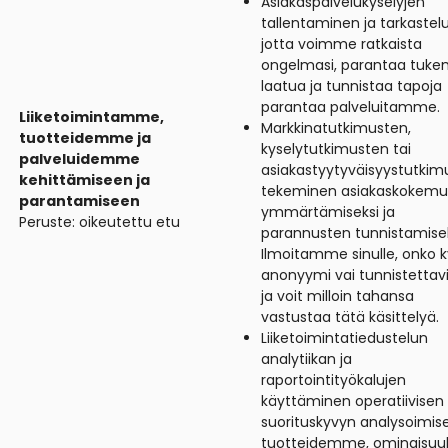
Asiakaspalvelukyselyjen
tallentaminen ja tarkastelu
jotta voimme ratkaista
ongelmasi, parantaa tuk
laatua ja tunnistaa tapoja
parantaa palveluitamme.
Liiketoimintamme,
Markkinatutkimusten,
tuotteidemme ja
kyselytutkimusten tai
palveluidemme
asiakastyytyväisyystutkim
kehittämiseen ja
tekeminen asiakaskokemu
parantamiseen
ymmärtämiseksi ja
Peruste: oikeutettu etu
parannusten tunnistamisek
Ilmoitamme sinulle, onko k
anonyymi vai tunnistettavi
ja voit milloin tahansa
vastustaa tätä käsittelyä.
Liiketoimintatiedustelun
analytiikan ja
raportointityökalujen
käyttäminen operatiivisen
suorituskyvyn analysoimise
tuotteidemme, ominaisuu