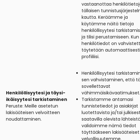
vastaanottaa henkilötietoj
tällaisen tunnistusjärjeste
kautta. Keräämme ja
käytämme näitä tietoja
henkilöllisyytesi tarkistam
ja tilisi perustamiseen. Kun
henkilötiedot on vahvistet
täytetään automaattisest
profiiliisi.
Henkilöllisyytesi tarkistami
sen vahvistaminen, että t
sovellettavat
Henkilöllisyytesi ja täysi-
vähimmäisikävaatimukset
ikäisyytesi tarkistaminen
Tarkistamme antamasi
Peruste: Meille asetetun
tunnistetiedot ja asiakirjat
lakisääteisen velvoitteen
luotettavista ja/tai julkisest
noudattaminen.
saatavilla olevista lähteistä
validoimme nämä tiedot
täyttääkseen lakisääteiset
velvollisuutemme.