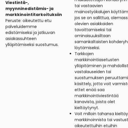
Viestintä-,
tai vastaavien
myynninedistämis- ja
mainostyökalujen käyttäm
markkinointitarkoituksiin
jos se on sallittua, olemas
Peruste: oikeutettu etu
olevien asiakkaiden
palveluidemme
tavoittamiseksi tai
edistämiseksi ja jatkuvan
ominaisuuksiltaan
asiakassuhteen
samankaltaisten kohdery
ylläpitämiseksi suostumus.
löytämiseksi.
Tarkkojen
markkinointiasetusten
ylläpitäminen ja mahdollis
vastalauseiden tai
suostumuksen peruuttam
käsittely, jotta voit varmist
ettet enää saa
markkinointiviestintää
kanavista, joista olet
kieltäytynyt.
Voit milloin tahansa kieltä
markkinoinnista tai vastus
oikeutettuihin etuihin