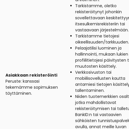
Tarkistamme, oletko
rekisteröitynyt johonkin
sovellettavaan keskitettyy
itsesulkemisrekisteriin tai
vastaavaan järjestelmään.
Tarkistamme tietojesi
oikeellisuuden/tarkkuuden.
Pelaajatilisi luominen ja
hallinnointi, mukaan lukien
profiilitietojesi päivitysten t
muutosten käsittely.
Verkkosivuston tai
Asiakkaan rekisteröinti
mobiilisovellusten kautta
Peruste: kanssasi
antamiesi tietojen käsittely
tekemämme sopimuksen
tallentaminen.
täyttäminen.
Niiden tuotemerkkien osalt
jotka mahdollistavat
rekisteröitymisen tai tallet
BankID:n tai vastaavien
sähköisten tunnistuspalvel
avulla, annat meille luvan