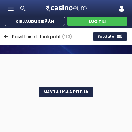
KIRJAUDU SISÄÄN
LUO TILI
Päivittäiset Jackpotit
(133)
Suodata
NÄYTÄ LISÄÄ PELEJÄ