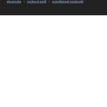
etusivulle
jackpot pelit
paivittaiset jackpotit
Suomi
Kasino
Jackpot-
Livekasino
Suositut
CasinoEuro