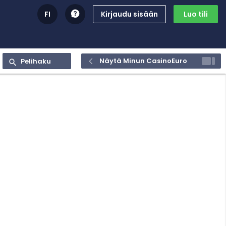
FI
Kirjaudu sisään
Luo tili
English
Español
Näytä Minun CasinoEuro
Pelihaku
Suomi