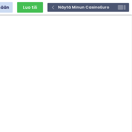
isään
Luo tili
Näytä Minun CasinoEuro