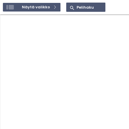
Näytä valikko
Pelihaku