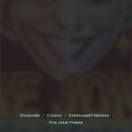
Etusivulle
Casino
Kolikkopelit Netissa
Fire Joker Freeze