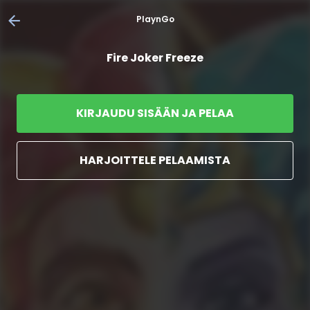
PlaynGo
Fire Joker Freeze
KIRJAUDU SISÄÄN JA PELAA
HARJOITTELE PELAAMISTA