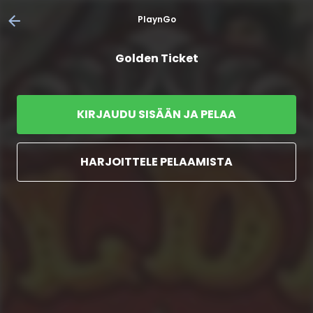
PlaynGo
Golden Ticket
KIRJAUDU SISÄÄN JA PELAA
HARJOITTELE PELAAMISTA