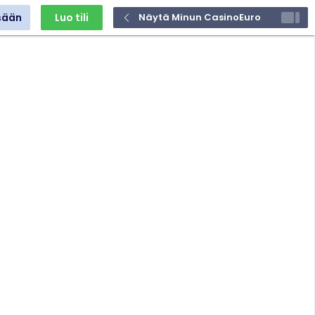
isään
Luo tili
Näytä Minun CasinoEuro