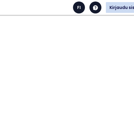
FI
Kirjaudu s
English
Español
Suomi