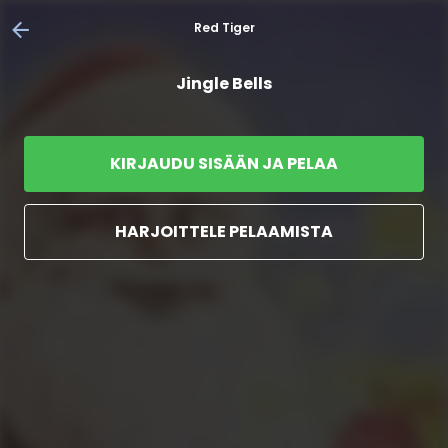
Red Tiger
Jingle Bells
KIRJAUDU SISÄÄN JA PELAA
HARJOITTELE PELAAMISTA