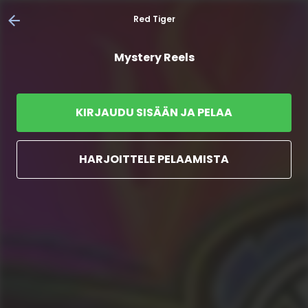
Red Tiger
Mystery Reels
KIRJAUDU SISÄÄN JA PELAA
HARJOITTELE PELAAMISTA