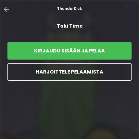
ThunderKick
Toki Time
KIRJAUDU SISÄÄN JA PELAA
HARJOITTELE PELAAMISTA