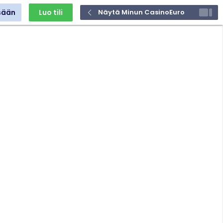
isään
Luo tili
Näytä Minun CasinoEuro