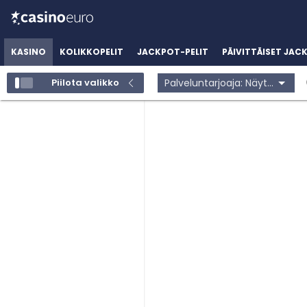
KASINO
KOLIKKOPELIT
JACKPOT-PELIT
PÄIVITTÄISET JAC
Piilota valikko
Palveluntarjoaja:
Näytä kaikki
Kasinon
LAJITTELUPERUSTE
etusivu
Suosituimmat
Kampanjat
Kasinokategoriat
Uutuudet
Suosituimmat
Yksinoikeuspelit
Ostobonuspelit
Drops