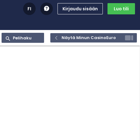
FI
Kirjaudu sisään
Luo tili
English
Español
Näytä Minun CasinoEuro
Pelihaku
Suomi