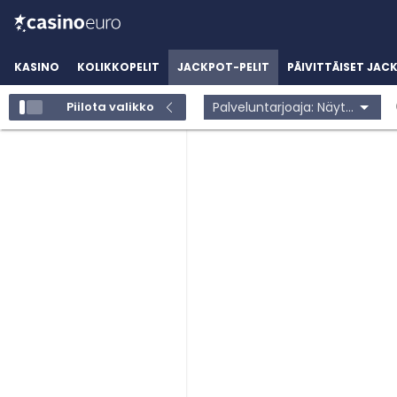
KASINO
KOLIKKOPELIT
JACKPOT-PELIT
PÄIVITTÄISET JAC
Piilota valikko
Palveluntarjoaja:
Näytä kaikki
Jackpot-
LAJITTELUPERUSTE
pelit
Suosituimmat
Kampanjat
Kasinoturnausket
Jättipottikategoriat
Kuumat
Jackpotit
Uudet
Jackpotit
etusivulle
jackpot pelit
King
wowpot
Millions
Jackpot