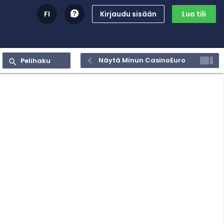
FI
Kirjaudu sisään
Luo tili
English
Español
Näytä Minun CasinoEuro
Pelihaku
Suomi