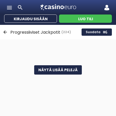
KIRJAUDU SISÄÄN
LUO TILI
Progressiiviset Jackpotit
(224)
Suodata
NÄYTÄ LISÄÄ PELEJÄ